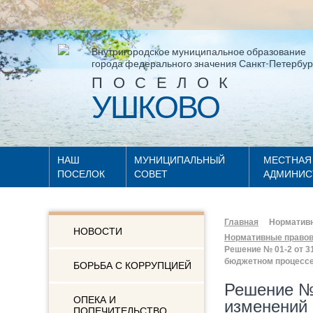
Внутригородское муниципальное образование
города федерального значения Санкт-Петербур
ПОСЕЛОК
УШКОВО
НАШ
МУНИЦИПАЛЬНЫЙ
МЕСТНАЯ
ПОСЕЛОК
СОВЕТ
АДМИНИС
Главная
Нормативн
НОВОСТИ
Нормативные правов
Решение № 01-2 от 3
бюджетном процесс
БОРЬБА С КОРРУПЦИЕЙ
Решение № 
ОПЕКА И
изменений 
ПОПЕЧИТЕЛЬСТВО