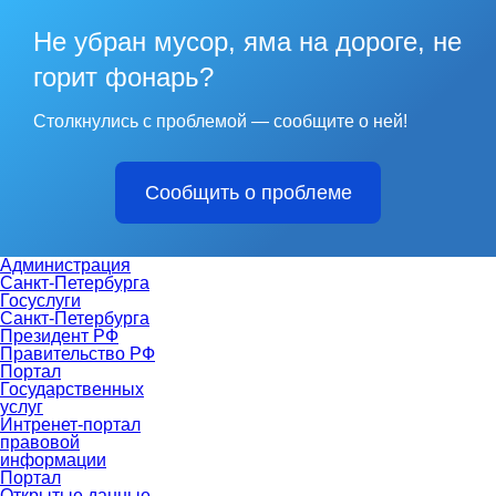
Не убран мусор, яма на дороге, не
горит фонарь?
Столкнулись с проблемой — сообщите о ней!
Сообщить о проблеме
Администрация
Санкт-Петербурга
Госуслуги
Санкт-Петербурга
Президент РФ
Правительство РФ
Портал
Государственных
услуг
Интренет-портал
правовой
информации
Портал
Открытые данные