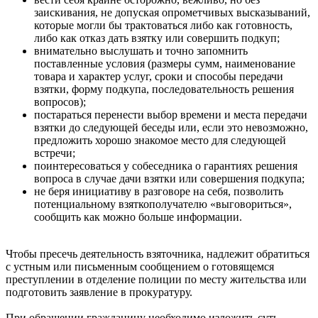
заискивания, не допуская опрометчивых высказываний,
которые могли бы трактоваться либо как готовность,
либо как отказ дать взятку или совершить подкуп;
внимательно выслушать и точно запомнить
поставленные условия (размеры сумм, наименование
товара и характер услуг, сроки и способы передачи
взятки, форму подкупа, последовательность решения
вопросов);
постараться перенести выбор времени и места передачи
взятки до следующей беседы или, если это невозможно,
предложить хорошо знакомое место для следующей
встречи;
поинтересоваться у собеседника о гарантиях решения
вопроса в случае дачи взятки или совершения подкупа;
не беря инициативу в разговоре на себя, позволить
потенциальному взяткополучателю «выговориться»,
сообщить как можно больше информации.
Чтобы пресечь деятельность взяточника, надлежит обратиться
с устным или письменным сообщением о готовящемся
преступлении в отделение полиции по месту жительства или
подготовить заявление в прокуратуру.
При обращении гражданину необходимо изложить суть