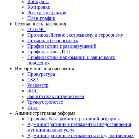
Конкурсы
Котировки
Реестр контрактов
План-график
Безопасность населения
ГО и ЧС
Противодействие экстремизму и терроризму
Пожарная безопасность
Профилактика правонарушений
Профилактика ДТП
Профилактика наркомании и зависимого
поведения
Информация для населения
Прокуратура
ПФР
Росреестр
ФНС
Защита прав потребителей
Трудоустройство
Иное
Административная реформа
Правовая база административной реформы
Административные регламенты предоставления
муниципальных услуг
Административные регламенты государственных