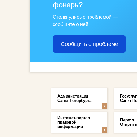
фонарь?
Столкнулись с проблемой —
сообщите о ней!
Сообщить о проблеме
Администрация
Госуслуг
Санкт-Петербурга
Санкт-П
Интренет-портал
Портал
правовой
Открыты
информации