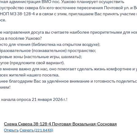
ная администрация ВМО пос. Ушково планирует осуществить
оустройство сквера б/н юго-восточнее пересечения Почтовой ул. и 
ЗНОП МЗ 38-128-4 и в связи с этим, приглашаем Вас принять участие
се.
е направления досуга вы считаете наиболее приоритетными для но
ра в посёлке Ушково?
есто для чтения (библиотека на открытом воздухе);
бразовательное (познавательное) пространство;
гровые зоны (настольные игры, шахматы);
ругое (предложите свой вариант).
 мнение важно для нас, оно помогает сделать жизнь комфортнее и
всех жителей нашего поселка.
нее благодарим Вас за уделённое внимание и готовность поделить
нием!
 начала опроса 21 января 2026 г.!
Схема Сквера 38-128-4 Почтовая-Вокзальная-Сосновая
Открыть
Скачать (221.84 Кб)